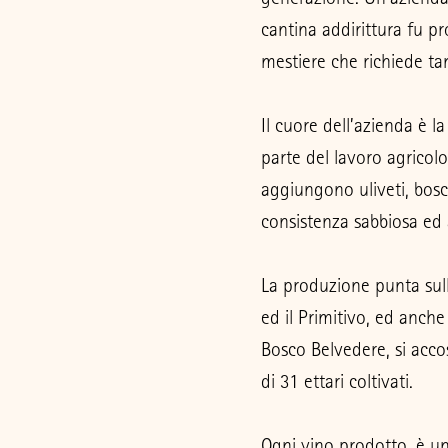
cantina addirittura fu pr
mestiere che richiede t
Il cuore dell’azienda è l
parte del lavoro agricolo
aggiungono uliveti, bosco
consistenza sabbiosa ed a
La produzione punta sull
ed il Primitivo, ed anche
Bosco Belvedere, si accost
di 31 ettari coltivati.
Ogni vino prodotto, è un