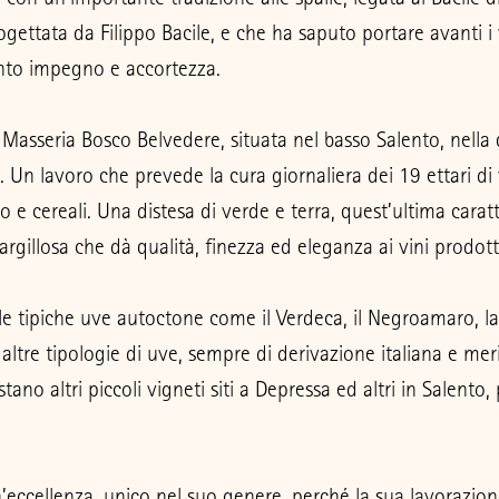
ogettata da Filippo Bacile, e che ha saputo portare avanti i 
anto impegno e accortezza.
a Masseria Bosco Belvedere, situata nel basso Salento, nella
. Un lavoro che prevede la cura giornaliera dei 19 ettari di v
 e cereali. Una distesa di verde e terra, quest’ultima carat
rgillosa che dà qualità, finezza ed eleganza ai vini prodott
e tipiche uve autoctone come il Verdeca, il Negroamaro, l
 altre tipologie di uve, sempre di derivazione italiana e mer
ano altri piccoli vigneti siti a Depressa ed altri in Salento,
’eccellenza, unico nel suo genere, perché la sua lavorazione