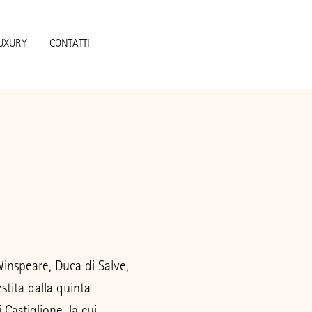
UXURY
CONTATTI
Aiuta Genitin!
Winspeare, Duca di Salve,
estita dalla quinta
Castiglione, la cui