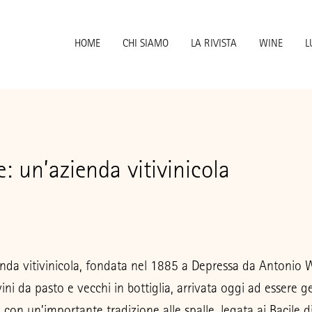
HOME
CHI SIAMO
LA RIVISTA
WINE
L
e: un’azienda vitivinicola
ienda vitivinicola, fondata nel 1885 a Depressa da Antonio 
vini da pasto e vecchi in bottiglia, arrivata oggi ad essere g
on un’importante tradizione alle spalle, legata ai Bacile di 