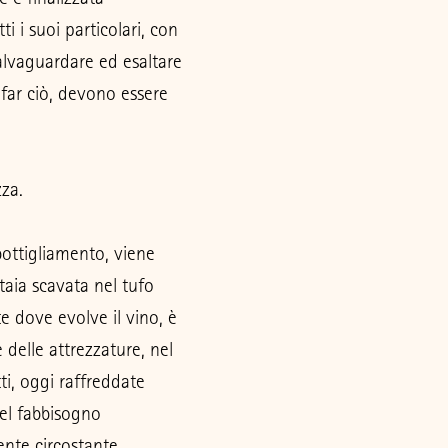
ti i suoi particolari, con
alvaguardare ed esaltare
r far ciò, devono essere
zza.
bottigliamento, viene
taia scavata nel tufo
te dove evolve il vino, è
elle attrezzature, nel
ti, oggi raffreddate
del fabbisogno
nte circostante.