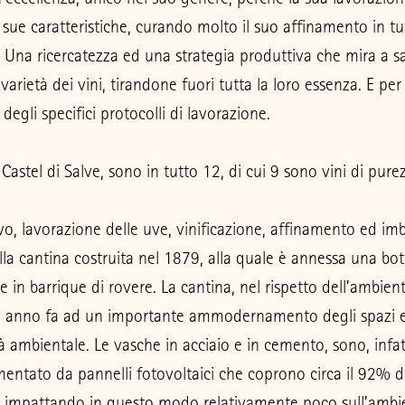
e sue caratteristiche, curando molto il suo affinamento in tut
. Una ricercatezza ed una strategia produttiva che mira a s
a varietà dei vini, tirandone fuori tutta la loro essenza. E pe
degli specifici protocolli di lavorazione.
 Castel di Salve, sono in tutto 12, di cui 9 sono vini di pure
o, lavorazione delle uve, vinificazione, affinamento ed im
la cantina costruita nel 1879, alla quale è annessa una bot
ve in barrique di rovere. La cantina, nel rispetto dell’ambien
e anno fa ad un importante ammodernamento degli spazi e d
ità ambientale. Le vasche in acciaio e in cemento, sono, infat
mentato da pannelli fotovoltaici che coprono circa il 92% 
a, impattando in questo modo relativamente poco sull’ambie