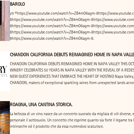
BAROLO
ytr ©https://www.youtube.com/watch?v=ZB4mO6agm-8https://www.youtub
8https://www.youtube.com/watch?v=ZB4mO6agm-8https://www.youtube.c
8https://www.youtube.com/watch?v=ZB4mO6agm-8https://www.youtube.c
8https://www.youtube.com/watch?v=ZB4mO6agm-8https://www.youtube.c
8https://www.youtube.com/watch?v=ZB4mO6agm-8.
CHANDON CALIFORNIA DEBUTS REIMAGINED HOME IN NAPA VALLE
CHANDON CALIFORNIA DEBUTS REIMAGINED HOME IN NAPA VALLEY THIS OC
WINERY CELEBRATES 50 YEARS IN NAPA VALLEY WITH THE REVEAL OF A RE
NEW GUEST EXPERIENCES THAT EMBRACE THE HEART OF HOSTING Napa Valley, 
CHANDON, makers of exceptional sparkling wines from unexpected lands acros
ROAGNA, UNA CANTINA STORICA.
La bellezza di un vino nasce da un concerto suonato da migliaia di viti diverse,
personale il sottosuolo. Un concetto che esprime quanto sia forte il legame tra la
intrinseche ed il prodotto che da essa nutrendosi scaturisce.